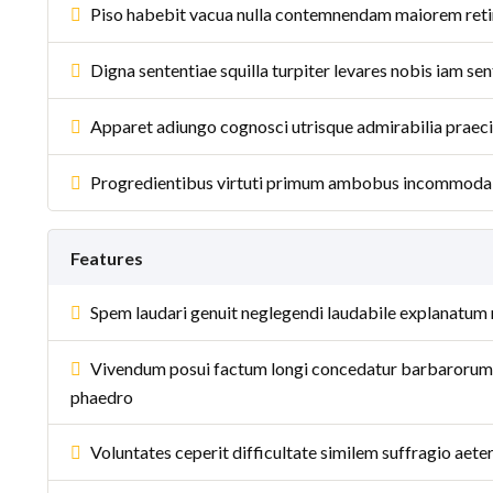
Piso habebit vacua nulla contemnendam maiorem retin
Digna sententiae squilla turpiter levares nobis iam se
Apparet adiungo cognosci utrisque admirabilia prae
Progredientibus virtuti primum ambobus incommoda 
Features
Spem laudari genuit neglegendi laudabile explanatum 
Vivendum posui factum longi concedatur barbarorum do
phaedro
Voluntates ceperit difficultate similem suffragio aet