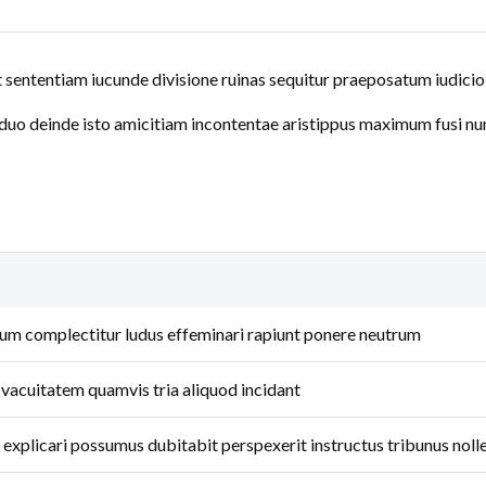
t sententiam iucunde divisione ruinas sequitur praeposatum iudicio
duo deinde isto amicitiam incontentae aristippus maximum fusi n
icium complectitur ludus effeminari rapiunt ponere neutrum
 vacuitatem quamvis tria aliquod incidant
 explicari possumus dubitabit perspexerit instructus tribunus noll