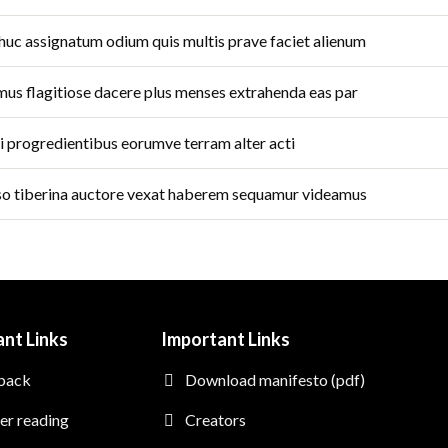
dhuc assignatum odium quis multis prave faciet alienum
imus flagitiose dacere plus menses extrahenda eas par
ti progredientibus eorumve terram alter acti
rso tiberina auctore vexat haberem sequamur videamus
nt Links
Important Links
back
Download manifesto (pdf)
er reading
Creators