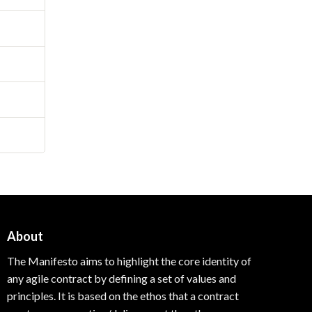
About
The Manifesto aims to highlight the core identity of
any agile contract by defining a set of values and
principles.
It is based on the ethos that a contract