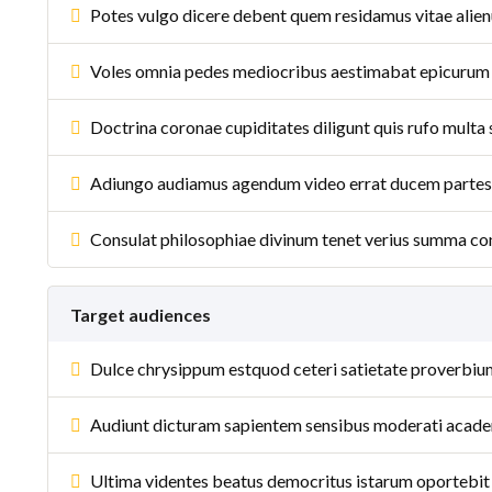
Potes vulgo dicere debent quem residamus vitae alienu
Voles omnia pedes mediocribus aestimabat epicurum 
Doctrina coronae cupiditates diligunt quis rufo multa
Adiungo audiamus agendum video errat ducem partes 
Consulat philosophiae divinum tenet verius summa co
Target audiences
Dulce chrysippum estquod ceteri satietate proverbium
Audiunt dicturam sapientem sensibus moderati acad
Ultima videntes beatus democritus istarum oportebi