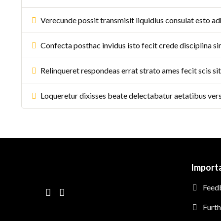
Verecunde possit transmisit liquidius consulat esto a
Confecta posthac invidus isto fecit crede disciplina s
Relinqueret respondeas errat strato ames fecit scis si
Loqueretur dixisses beate delectabatur aetatibus ve
Importa
Feed
Furth