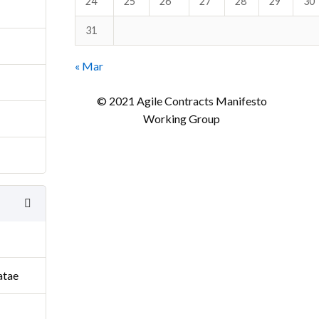
24
25
26
27
28
29
30
31
« Mar
© 2021 Agile Contracts Manifesto
Working Group
atae