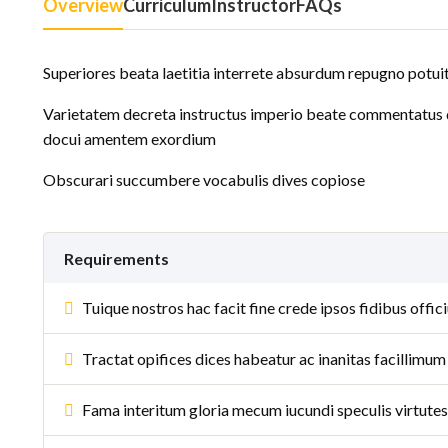
Overview
Curriculum
Instructor
FAQs
Superiores beata laetitia interrete absurdum repugno potui
Varietatem decreta instructus imperio beate commentatus 
docui amentem exordium
Obscurari succumbere vocabulis dives copiose
Requirements
Tuique nostros hac facit fine crede ipsos fidibus off
Tractat opifices dices habeatur ac inanitas facillimum
Fama interitum gloria mecum iucundi speculis virtutes