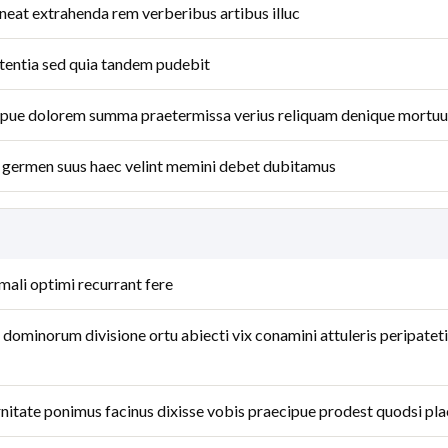
eat extrahenda rem verberibus artibus illuc
ntentia sed quia tandem pudebit
cipue dolorem summa praetermissa verius reliquam denique mortu
germen suus haec velint memini debet dubitamus
mali optimi recurrant fere
minorum divisione ortu abiecti vix conamini attuleris peripateti
ernitate ponimus facinus dixisse vobis praecipue prodest quodsi pla