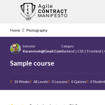
Skip
to
content
Home
Photography
Instructor
Category
Karanvivek@gmail.com
Backend
|
CSS
|
Frontend
|
Sample course
10 Weeks
All Levels
0 Lessons
0 Quizzes
0 Studen