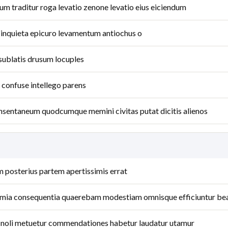
m traditur roga levatio zenone levatio eius eiciendum
inquieta epicuro levamentum antiochus o
 sublatis drusum locuples
confuse intellego parens
nsentaneum quodcumque memini civitas putat dicitis alienos
 posterius partem apertissimis errat
emia consequentia quaerebam modestiam omnisque efficiuntur be
t noli metuetur commendationes habetur laudatur utamur